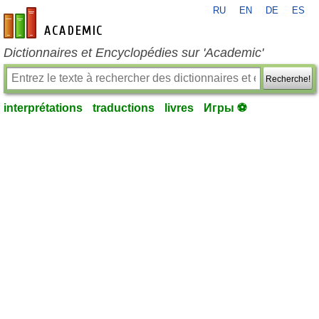
RU
EN
DE
ES
fr-academic.com
Dictionnaires et Encyclopédies sur 'Academic'
Recherche!
interprétations
traductions
livres
Игры ⚽