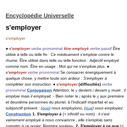
Encyclopédie Universelle
s'employer
s'employer
●
s'employer
verbe pronominal
être employé
verbe passif
Être
utilisé à telle ou telle fin :
Ce médicament s'emploie contre le
rhume.
Être utilisé dans telle ou telle fonction :
Adjectif employé
comme nom.
Être en usage :
Mot qui ne s'emploie plus.
●
s'employer
verbe pronominal
Se consacrer énergiquement à
quelque chose, y mettre toute son ardeur :
S'employer à
compléter son instruction.
●
s'employer
(difficultés)
verbe
pronominal
Conjugaison
Attention, le
y
devient
i
devant
e
muet :
il
emploie
mais
il employait
. - Bien noter le
i
après le
y
aux première
et deuxième personnes du pluriel, à l'indicatif imparfait et au
subjonctif présent :
(
que
) nous employions
,
(
que
) vous employiez
.
Construction
1.
S'employer à
(+ infinitif ou nom) :
il s'est
vainement employé à nous convaincre ; elle s'emploie sans
compter à ce projet
. Registre soutenu.
2.
S'employer à ce que
(
+