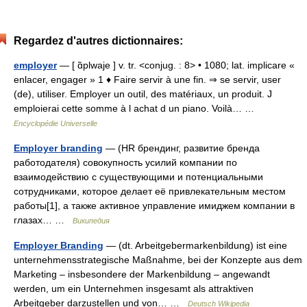
Regardez d'autres dictionnaires:
employer
— [ ɑ̃plwaje ] v. tr. <conjug. : 8> • 1080; lat. implicare «
enlacer, engager » 1 ♦ Faire servir à une fin. ⇒ se servir, user
(de), utiliser. Employer un outil, des matériaux, un produit. J
emploierai cette somme à l achat d un piano. Voilà… …
Encyclopédie Universelle
Employer branding
— (HR брендинг, развитие бренда
работодателя) совокупность усилий компании по
взаимодействию с существующими и потенциальными
сотрудниками, которое делает её привлекательным местом
работы[1], а также активное управление имиджем компании в
глазах… …
Википедия
Employer Branding
— (dt. Arbeitgebermarkenbildung) ist eine
unternehmensstrategische Maßnahme, bei der Konzepte aus dem
Marketing – insbesondere der Markenbildung – angewandt
werden, um ein Unternehmen insgesamt als attraktiven
Arbeitgeber darzustellen und von… …
Deutsch Wikipedia