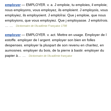
employer
— EMPLOYER. v. a. J emploie, tu emploies, il emploie;
nous employons, vous employez, ils emploient. J employois, vous
employiez, ils employoient. J emploîrai. Que j emploie, que nous
employions, que vous employiez. Que j employasse. J emploîrois.
… …
Dictionnaire de l'Académie Française 1798
employer
— EMPLOYER. v. act. Mettre en usage. Employer de l
estoffe. employer de l argent. employer son bien en folles
despenses. employer la pluspart de son revenu en charitez, en
aumosnes. employer du bois, de la pierre à bastir. employer du
papier à… …
Dictionnaire de l'Académie française