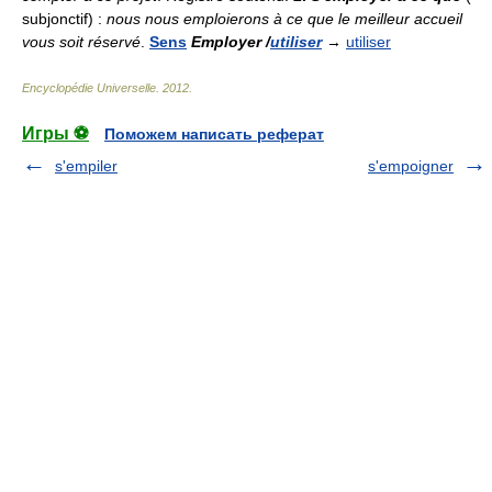
subjonctif) :
nous nous emploierons à ce que le meilleur accueil
vous soit réservé
.
Sens
Employer /
utiliser
→
utiliser
Encyclopédie Universelle
.
2012
.
Игры ⚽
Поможем написать реферат
s'empiler
s'empoigner